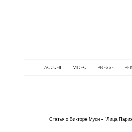
Skip
to
content
ACCUEIL
VIDEO
PRESSE
PE
Статья о Викторе Муси – “Лица Париж