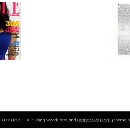
IKTOR MUSI
| Built using WordPress and
Responsive Blogily
theme b