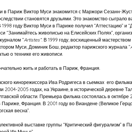
 в Париж Виктор Муси знакомится с Маржори Сезанн-Жусте
последствии становятся друзьями. Это знакомство сыграло
В 1998 году Виктор Муси в Париже получил “Аттестацию” и 
си “Занимайтесь живописью на Елисейских Полях”, органи
журналом “
Artistes”
. В 1999 году, восхищенный мастерство
ктором Муси, Доминик Бош, редактор парижского журнала “
атью о технике его живописи.
ательно жить и работать в Париж, Франция​​.
ского кинорежиссера Ива Родригеса в сьемках его фильма
 2004-2005 годах, на Украине, в исторической деревне Та
тавской области. Премьера фильма состоялась в октябре 2
 Париже, Франция. В 2001 году во Виандене (Великое Герц
гская весна”.
лективной выставке группы “Критический фигурализм” в П
реей Ив Мунье”.