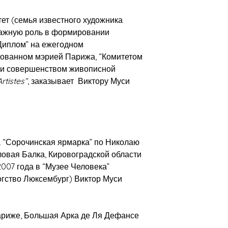
т (семья известного художника
 важную роль в формировании
“Диплом” на ежегодном
зованном мэрией Парижа, “Комитетом
м и совершенством живописной
Artistes”
, заказывает Виктору Муси
 “Сорочинская ярмарка” по Николаю
ловая Балка, Кировоградской области
007 года в “Музее Человека”
огство Люксембург) Виктор Муси
ариже, Большая Арка де Ля Дефансе