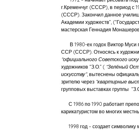
г.Кременчуг (СССР), в период с 
(СССР). Закончил данное училище
Академии художеств”, (“Государс
мастерская Геннадия Монашерова
В 1980-ех годох Виктор Муси 
ССР (СССР). Относясь к художни
“официального Советского иску
художников “З.О.” (
“Зелёный Ост
искусству”
, вытеснены официаль
зрителю через
“квартирные выс
групповых выставках группы “З.О.
С 1986 по 1990 работает препод
карикатуристом во многих местны
1998 год – создает символику м