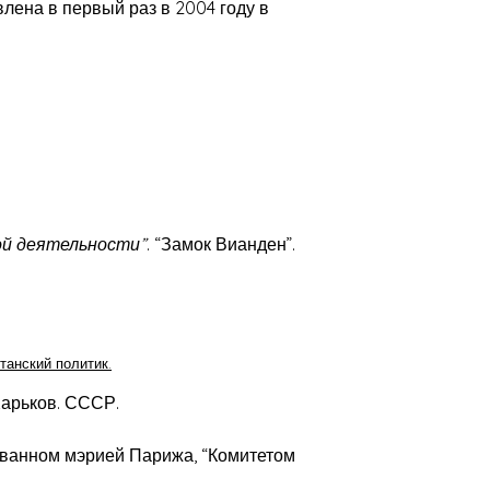
на ​​в первый раз в 2004 году в
кой деятельности”
. “Замок Вианден”.
танский политик.
Харьков. СССР.
зованном мэрией Парижа, “Комитетом