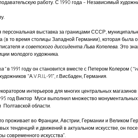
давательскую работу. С 1990 года – Независимый художни
у.
вая персональная выставка за границами СССР, муниципаль
а (в то время столицы Западной Германии), которая была 
 писателя и
советского диссидента Льва Копелева
. Это зн
иции молодого художника.
ка”
в 1991 году он становится вместе с Петером Колером (
“W
дожников “А.V.R.I.L-91”, г.Висбаден, Германия.
коратором интерьеров для многих центральных магазинов 
1995 год Виктор Муси выполнил множество монументальных 
и Полтавской области.
то проживает во Франции, Австрии, Германии и Великом Гер
овых тенденций и движений в актуальном искусстве, он по
ры современного искусства”.