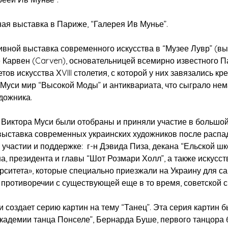
я выставка в Париже, “Галерея Ив Мунье”.
ной выставка современного искусства в “Музее Лувр” (выст
ме Карвен (Carven), основательницей всемирно известного 
в искусства ХVIII столетия, с которой у них завязались к
 Муси мир “Высокой Моды” и антиквариата, что сыграло н
дожника.
Виктора Муси были отобраны и приняли участие в большо
выставка современных украинских художников после распа
участии и поддержке: г-н Дэвида Пиза, декана “Ельской шк
а, президента и главы “Шот Розмари Холл”, а также искусс
ерситета», которые специально приезжали на Украину для с
 в противоречии с существующей еще в то время, советской 
оздает серию картин на тему “Танец”. Эта серия картин бы
кадемии танца Понселе”, Бернарда Буше, первого танцора 