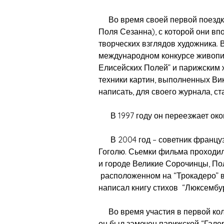
Во время своей первой поездки
Поля Сезанна), с которой они в
творческих взглядов художника. 
международном конкурсе живопи
Елисейских Полей” и парижским 
техники картин, выполненных Ви
написать, для своего журнала, ст
В 1997 году он переезжает оконч
В 2004 год – советник француз
Гоголю. Сьемки фильма проходили
и городе Великие Сорочинцы, Пол
расположенном на “Трокадеро” в
написал книгу стихов “Люксембур
Во время участия в первой кол
он был замечен парижской “Гале