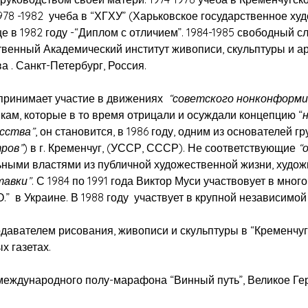
1978 -1982 учеба в “ХГХУ” (Харьковское государственное ху
 в 1982 году -“Диплом с отличием”. 1984-1985 свободный 
твенный Академический институт живописи, скульптуры и ар
 . Санкт-Петербург, Россия.
принимает участие в движениях
“советского нонконформи
кам, которые в то время отрицали и осуждали концепцию “
сства”
, он становится, в 1986 году, одним из основателей
ров”
) в г. Кременчуг, (УССР, СССР). Не соответствующие
“
ными властями из публичной художественной жизни, худож
тавки”
. С 1984 по 1991 года Виктор Муси участвовует в мн
” в Украине. В 1988 году участвует в крупной независимой 
авателем рисования, живописи и скульптуры в “Кременчугс
х газетах.
еждународного полу-марафона “Винный путь”, Великое Гер