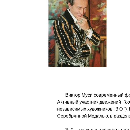
Виктор Муси современный франц
Активный участник движений
“с
независимых художников “З.О.”)
Серебрянной Медалью, в разделе 
1972 – начинает рисовать под р