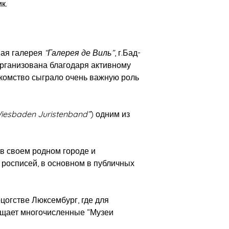
к.
ная галерея
“Галерея де Виль”
, г.Бад-
организована благодаря активному
акомство сыграло очень важную роль
iesbaden Juristenband”
) одним из
в своем родном городе и
росписей, в основном в публичных
цогстве Люксембург, где для
сещает многочисленные “Музеи