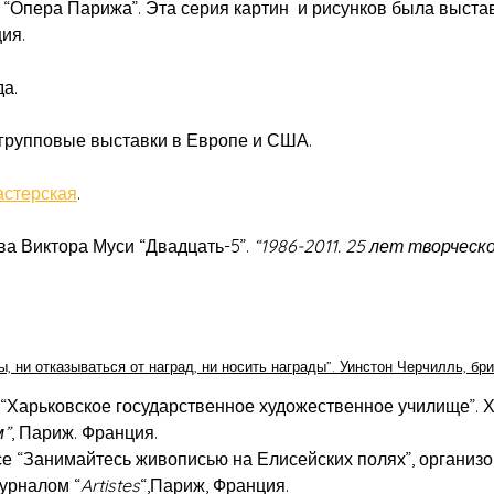
Опера Парижа”. Эта серия картин и рисунков была выставле
ия.
а.
групповые выставки в Европе и США.
астерская
.
а Виктора Муси “Двадцать-5”.
“1986-2011. 25 лет творчес
 ни отказываться от наград, ни носить награды”. Уинстон Черчилль, бри
 “Харьковское государственное художественное училище”. 
м”
, Париж. Франция.
рсе “Занимайтесь живописью на Елисейских полях”, органи
урналом “
Artistes
“,Париж, Франция.