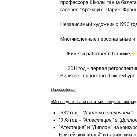
профессора Школы танца балета “
галерее “Арт-клуб”, Париж. Франц
Независимый художник с 1990 год
Многчисленные персональные и 
Живет и работает в Париже,
м
2011 год – первая ретроспектив
Великое Герцогство Люксембург.
Награждения:
«Мы не должны ни пытаться получить награды,
1982 год –
“Диплом с отличием”
–
1998 год –
“Атестация” и “Дипло
“Атестация” и “Диплом” на конку
Елисейских полей” и парижским ж