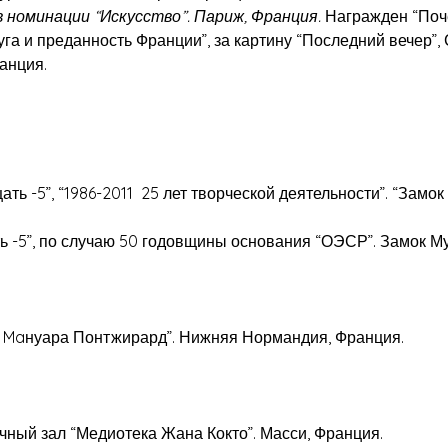
в номинации “Искусство”. Париж, Франция.
Награжден “Поч
га и преданность Франции”, за картину “Последний вечер”,
анция.
ть -5”, “1986-2011 25 лет творческой деятельности”. “Замок
 -5”, по случаю 50 годовщины основания “ОЭСР”. Замок Му
 Maнуара Понтжирард”. Нижняя Нормандия, Франция.
ный зал “Медиотека Жана Кокто”. Масси, Франция.