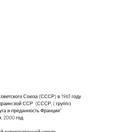
етского Союза (СССР) в 1963 году.
Украинcкой ССР (СССР, ( группa
уга и преданность Франции”
, 2000 год.
ой художественной школе,