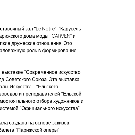
авочный зал “Le Notre”, “Карусель
Парижского дома моды “CARVEN” и
репкие дружеские отношения. Это
емаловажную роль в формирование
й выставке “Современное искусство
да Советского Союза. Эта выставка
олы Искусств” – “Ельского
твоведов и преподавателей “Ельской
амостоятельного отбора художников и
системой “Официального искусства”.
ла создана на основе эскизов,
балета “Парижской оперы”,