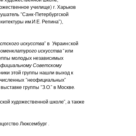
дожественное училище) г. Харьков
слушатель “Санк-Петербургской
хитектуры им.И.Е. Репина”),
стского искусства
” в Украинcкой
номенклатурого искусства”
или
 группы молодых независимых
официальному Советскому
ники этой группы нашли выход к
огочисленных “неофициальных”
выставке группы “З.О.” в Москве.
кой художественной школе”, а также
цогство Люксембург .