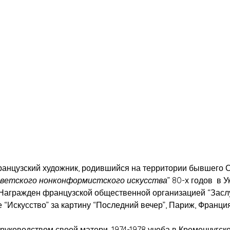
узский художник, родившийся на территории бывшего Сов
оветского нонконформистского искусства
” 80-х годов в 
. Награжден французской общественной организацией “Засл
“Искусство” за картину “Последний вечер”, Париж, Франция
уководством своей матери. 1974-1978 учеба в Кременчугск