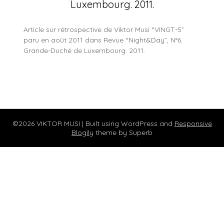
Luxembourg. 2011.
Article sur rétrospective de Viktor Musi “VINGT-5”
paru en août 2011 dans Revue “Night&Day”, N°6.
Grande-Duché de Luxembourg. 2011.
©2026 VIKTOR MUSI
| Built using WordPress and
Responsive
Blogily
theme by Superb