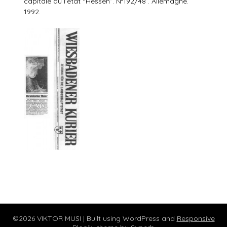
capitale du l’état “Hessen”. N°192/48 . Allemagne.
1992.
©2026 VIKTOR MUSI
| Built using WordPress and
Responsive