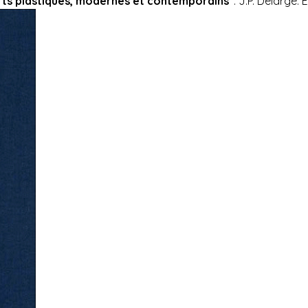
rts plastiques, modernes et contemporains”
. J.P. Delarge. 